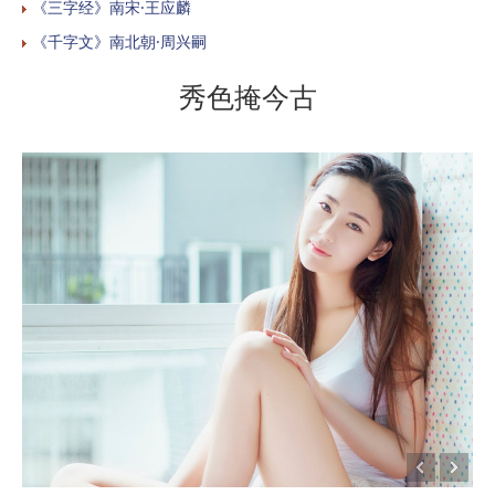
《三字经》南宋·王应麟
《千字文》南北朝·周兴嗣
秀色掩今古