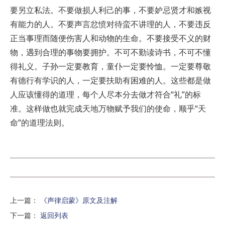
要另立私法。不要做损人利己的事，不要妒忌贤才和嫉视
有能力的人。不要声言忿愤对待蛮不讲理的人，不要违反
正当事理而随便伤害人和动物的生命。不要接受不义的财
物，遇到合理的事物要拥护。不可不勤读诗书，不可不懂
得礼义。子孙一定要教育，童仆一定要怜恤。一定要尊敬
有德行有学识的人，一定要扶助有困难的人。这些都是做
人应该懂得的道理，每个人尽本分去做才符合“礼”的标
准。这样做也就完成天地万物赋予我们的使命，顺乎“天
命”的道理法则。
上一篇
：
《声律启蒙》原文及注解
下一篇
：
返回列表