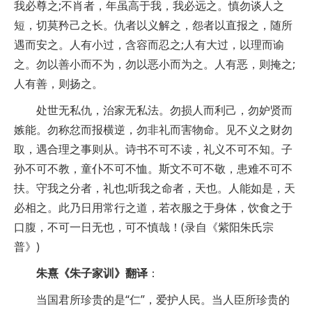
我必尊之;不肖者，年虽高于我，我必远之。慎勿谈人之
短，切莫矜己之长。仇者以义解之，怨者以直报之，随所
遇而安之。人有小过，含容而忍之;人有大过，以理而谕
之。勿以善小而不为，勿以恶小而为之。人有恶，则掩之;
人有善，则扬之。
处世无私仇，治家无私法。勿损人而利己，勿妒贤而
嫉能。勿称忿而报横逆，勿非礼而害物命。见不义之财勿
取，遇合理之事则从。诗书不可不读，礼义不可不知。子
孙不可不教，童仆不可不恤。斯文不可不敬，患难不可不
扶。守我之分者，礼也;听我之命者，天也。人能如是，天
必相之。此乃日用常行之道，若衣服之于身体，饮食之于
口腹，不可一日无也，可不慎哉！(录自《紫阳朱氏宗
普》)
朱熹《朱子家训》翻译
：
当国君所珍贵的是“仁”，爱护人民。当人臣所珍贵的