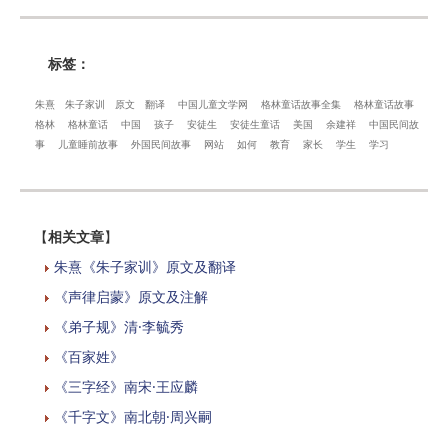
标签：
朱熹
朱子家训
原文
翻译
中国儿童文学网
格林童话故事全集
格林童话故事
格林
格林童话
中国
孩子
安徒生
安徒生童话
美国
余建祥
中国民间故
事
儿童睡前故事
外国民间故事
网站
如何
教育
家长
学生
学习
【
相关文章
】
朱熹《朱子家训》原文及翻译
《声律启蒙》原文及注解
《弟子规》清·李毓秀
《百家姓》
《三字经》南宋·王应麟
《千字文》南北朝·周兴嗣