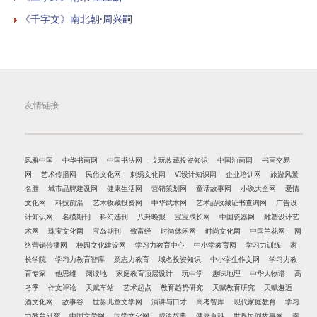
《千字文》南北朝·周兴嗣
友情链接
风雅中国
中华书画网
中国书法网
文玩收藏投资知识
中国油画网
书画交易
网
艺术传播网
民俗文化网
刺绣文化网
VI设计知识网
企业培训网
旅游风景
名胜
城市品牌建设网
健康生活网
营销策划网
童话故事网
小说大全网
爱情
文化网
科技前沿
艺术收藏投资网
中华武术网
艺术品收藏证书查询网
广告设
计知识网
名模期刊
科幻选刊
八卦晚报
宝宝成长网
中国瓷器网
雕塑设计艺
术网
珠宝文化网
宝岛期刊
致富经
时尚休闲网
时尚文化网
中国兰花网
网
络营销传播网
校园文化建设网
学习力教育中心
中小学教育网
学习力训练
家
长学院
学习力教育智库
意志力教育
域名投资知识
中小学生作文网
学习力教
育专家
他思维
阅读地
家庭教育顶层设计
玩中学
趣味地理
中华人物谱
高
考季
作文评论
天赋车站
艺术起点
教育趋势研究
天赋教育研究
天赋邂逅
酒文化网
故事谷
世界儿童文学网
演讲与口才
高考智库
现代家庭教育
学习
力教育研究
中国文学网
国学文化网
成语辞典
健康百科
世界民间故事网
幸