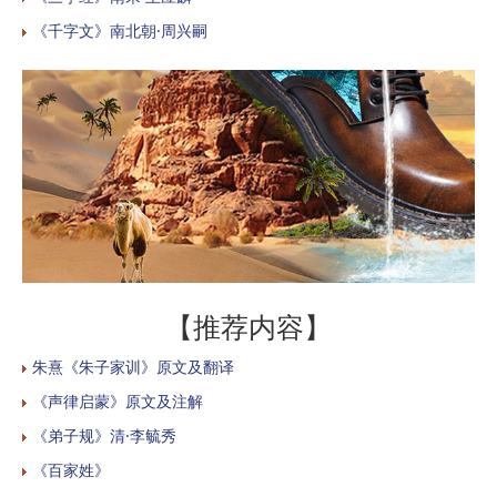
《千字文》南北朝·周兴嗣
【推荐内容】
朱熹《朱子家训》原文及翻译
《声律启蒙》原文及注解
《弟子规》清·李毓秀
《百家姓》