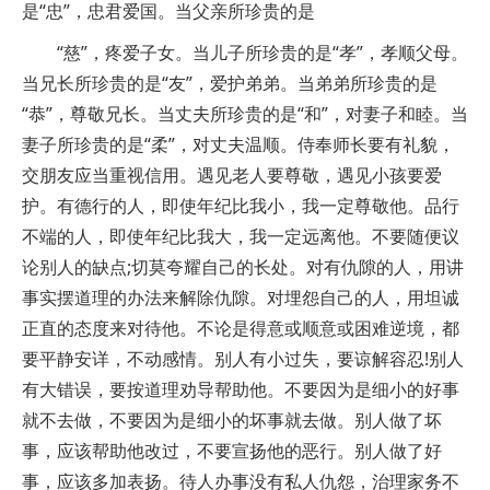
是“忠”，忠君爱国。当父亲所珍贵的是
“慈”，疼爱子女。当儿子所珍贵的是“孝”，孝顺父母。
当兄长所珍贵的是“友”，爱护弟弟。当弟弟所珍贵的是
“恭”，尊敬兄长。当丈夫所珍贵的是“和”，对妻子和睦。当
妻子所珍贵的是“柔”，对丈夫温顺。侍奉师长要有礼貌，
交朋友应当重视信用。遇见老人要尊敬，遇见小孩要爱
护。有德行的人，即使年纪比我小，我一定尊敬他。品行
不端的人，即使年纪比我大，我一定远离他。不要随便议
论别人的缺点;切莫夸耀自己的长处。对有仇隙的人，用讲
事实摆道理的办法来解除仇隙。对埋怨自己的人，用坦诚
正直的态度来对待他。不论是得意或顺意或困难逆境，都
要平静安详，不动感情。别人有小过失，要谅解容忍!别人
有大错误，要按道理劝导帮助他。不要因为是细小的好事
就不去做，不要因为是细小的坏事就去做。别人做了坏
事，应该帮助他改过，不要宣扬他的恶行。别人做了好
事，应该多加表扬。待人办事没有私人仇怨，治理家务不