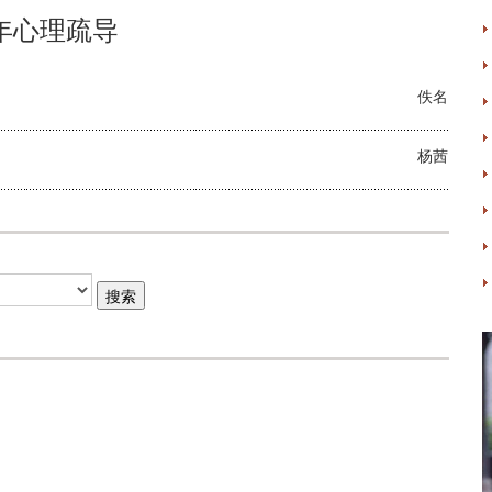
年心理疏导
佚名
杨茜