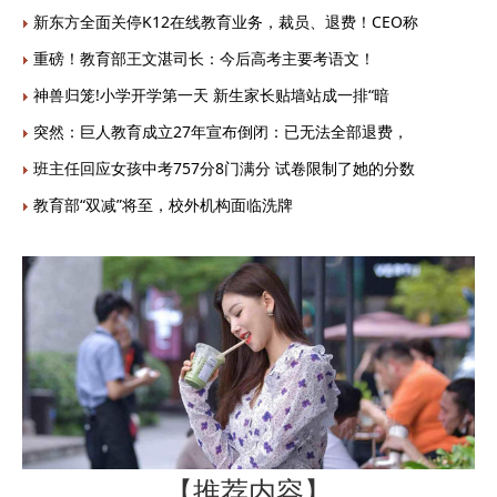
新东方全面关停K12在线教育业务，裁员、退费！CEO称
重磅！教育部王文湛司长：今后高考主要考语文！
神兽归笼!小学开学第一天 新生家长贴墙站成一排“暗
突然：巨人教育成立27年宣布倒闭：已无法全部退费，
班主任回应女孩中考757分8门满分 试卷限制了她的分数
教育部“双减”将至，校外机构面临洗牌
【推荐内容】